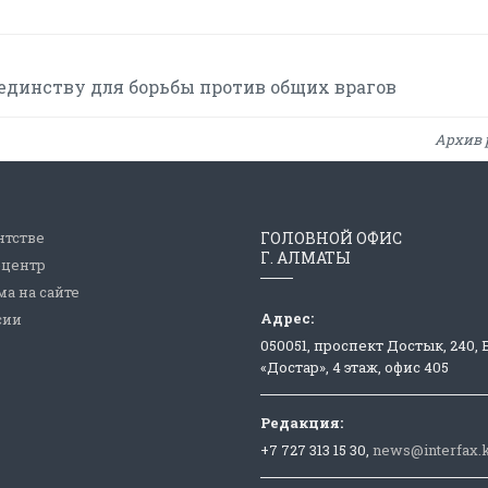
единству для борьбы против общих врагов
Архив 
нтстве
ГОЛОВНОЙ ОФИС
Г. АЛМАТЫ
-центр
а на сайте
Адрес:
сии
050051, проспект Достык, 240,
«Достар», 4 этаж, офис 405
Редакция:
+7 727 313 15 30,
news@interfax.