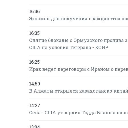
16:36
Экзамен для получения гражданства в
16:35
Снятие блокады с Ормузского пролива за
США на условия Тегерана - КСИР
16:25
Ирак ведет переговоры с Ираном о пере
14:50
В Алматы открылся казахстанско-кита
14:27
Сенат США утвердил Тодда Бланша на п
13:04