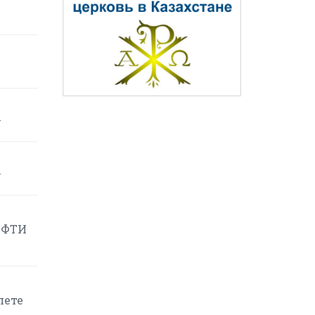
у
у
ЕФТИ
лете