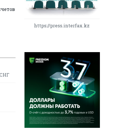
счетов
https://press.interfax.kz
 СНГ