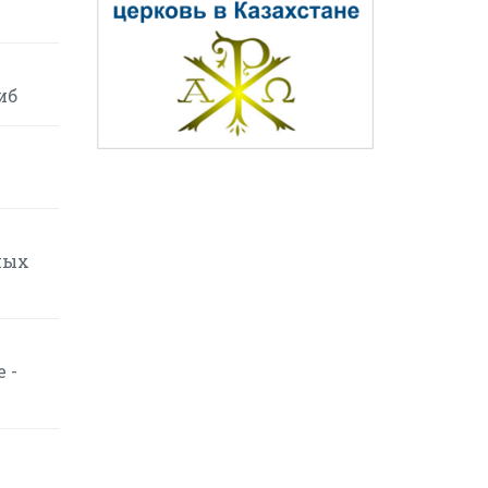
иб
ных
 -