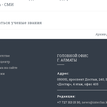
а - СМИ
аться ученые звания
Архив 
нтстве
ГОЛОВНОЙ ОФИС
Г. АЛМАТЫ
-центр
а на сайте
Адрес:
сии
050051, проспект Достык, 240,
«Достар», 4 этаж, офис 405
Редакция:
+7 727 313 15 30,
news@interfax.