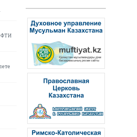
у
ЕФТИ
лете