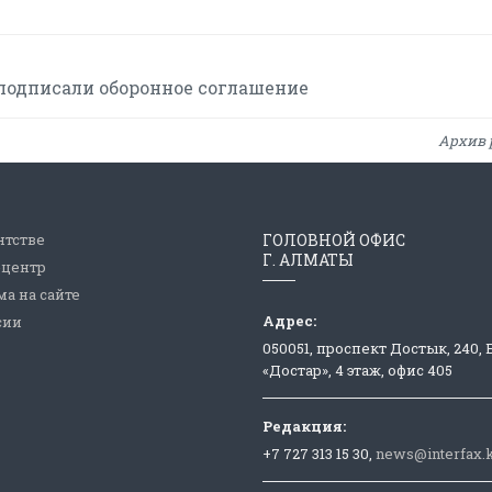
 подписали оборонное соглашение
Архив 
нтстве
ГОЛОВНОЙ ОФИС
Г. АЛМАТЫ
-центр
а на сайте
Адрес:
сии
050051, проспект Достык, 240,
«Достар», 4 этаж, офис 405
Редакция:
+7 727 313 15 30,
news@interfax.